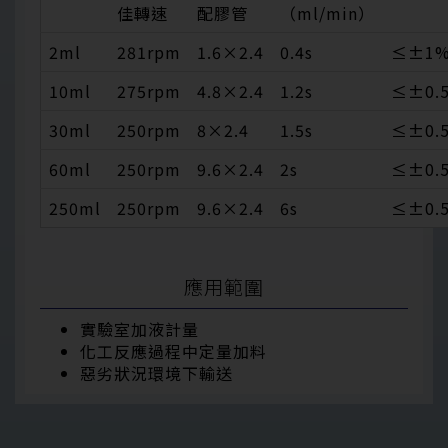
佳轉速
配膠管
（ml/min）
2ml
281rpm
1.6×2.4
0.4s
≤±1
10ml
275rpm
4.8×2.4
1.2s
≤±0.
30ml
250rpm
8×2.4
1.5s
≤±0.
60ml
250rpm
9.6×2.4
2s
≤±0.
250ml
250rpm
9.6×2.4
6s
≤±0.
應用範圍
實驗室加液計量
化工反應過程中定量加料
惡劣狀況環境下輸送