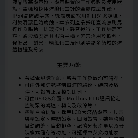
液晶螢幕顯示器，顯示裝置的工作參數及使用狀
態，主機殼採用流線化設計的金屬成型外殼，
IP54高防護等級，機殼表面採用進口烤漆處理，
利於清潔且防腐蝕。本系列產品採用直流無刷馬
達作為驅動，閉環控制、靜音運行、工作穩定可
靠，輸液精度高且脈衝平穩。非常適用於飲料、
保健品、製藥、精細化工及印刷等諸多領域的流
體輸送及分裝。
主要功能
有掉電記憶功能，所有工作參數均可儲存。
可由外部信號控制幫浦的轉速、轉向及啟
停，可設置正反控制比例。
可由RS485介面、Modbus RTU通訊協定
控制泵的轉速、轉向及啟停等。
控制台前側置，採用LCD大液晶顯示，具有
裝量設定、時間設定、回吸設置、裝量校驗
自動調整、自動排空、記憶分裝產量以及分
裝模式儲存等功能、可選擇中英文功能表。