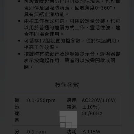
可設置緩起動防止飛濺或泡沫現象，也可實
現即停及回吸防滴落，回吸角度0~360°，
具有無瓶止灌功能。
兩種工作模式可選，可用於定量分裝，也可
以用於普通的連續方式工作，靈活性強，適
合不同場合使用。
可儲存12組設置的檔參數，便於快速調用，
提高工作效率。
按鍵時有按鍵音及蜂鳴器提示音，蜂鳴器響
表示按鍵起作用，聲音可以按需開啟或關
閉。
技術參數
轉
0.1-350rpm
適用
AC220V/110V(
速
電源
±10％)
範
50/60Hz
圍
分
0.1 rpm
功耗
≤115W