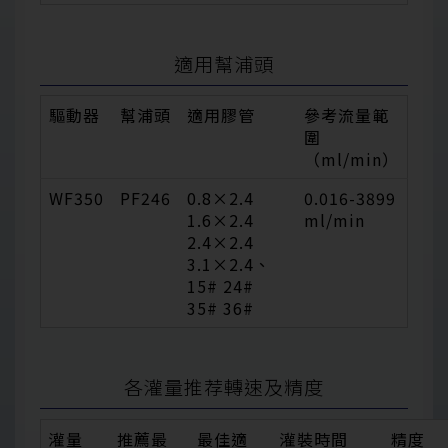
適用幫浦頭
驅動器
幫浦頭
適用膠管
參考流量範
圍
（ml/min）
WF350
PF246
0.8×2.4
0.016-3899
1.6×2.4
ml/min
2.4×2.4
3.1×2.4、
15# 24#
35# 36#
各灌量推荐轉速及精度
灌量
推薦最
最佳適
灌裝時間
精度