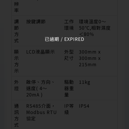
辨
率
調
按鍵調節
工作
環境溫度0～
節
環境
50℃,相對濕度
方
＜80％
已過期 / EXPIRED
式
顯
LCD液晶顯示
外型
300mm x
示
尺寸
300mm x
方
215mm
示
外
啟停、方向、
驅動
11kg
控
速度( 4～
器重
20mA )
量
通
RS485介面，
IP等
IP54
訊
Modbus RTU
級
方
協定
式