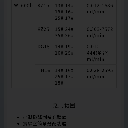
WL600b
KZ15
13# 14#
0.012-1686
19# 16#
ml/min
25# 17#
KZ25
15# 24#
0.303-7572
35# 36#
ml/min
DG15
14# 19#
0.012-
16# 25#
444(單管)
ml/min
TH16
14# 16#
0.038-2595
25# 17#
ml/min
18#
應用範圍
小型發酵劑補充酸鹼
實驗室簡單分配功能