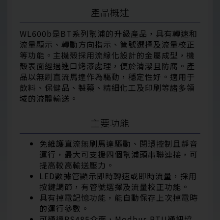
產品概述
WL600b是BT系列幫浦的升級產品，具有轉速和
流量顯示、轉動方向指示、管號選擇及流量校正
等功能。主機殼採用流線化設計的金屬成型，機
殼表面經過進口烤漆處理，便於清潔且防腐。產
品以無刷直流馬達作為驅動，穩定性好。適用于
飲料、保健品、製藥、精細化工及印刷等諸多領
域的流體輸送。
主要功能
免維護直流無刷馬達驅動、閉環控制且靜音
運行，最大可支援四個幫浦頭串聯連接，可
提高較高輸送壓力。
LED數據管顯示即時轉速或即時流量，採用
按鍵調節，有管號選擇及流量校正功能。
具有掉電記憶功能，能自動保存上次掉電時
的運行參數。
可通過RS485介面，Modbus RTU通訊協