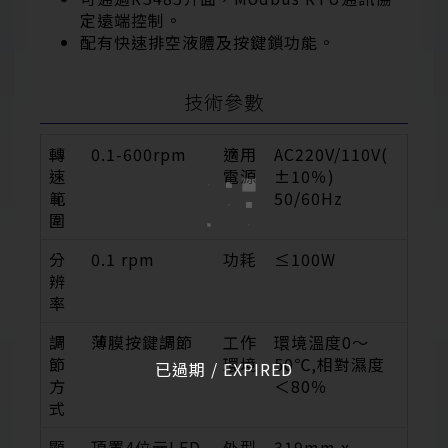
定遠端控制。
配有快速排空液體及按鍵鎖功能。
技術參數
轉
0.1-600rpm
適用
AC220V/110V(
速
電源
±10％)
範
50/60Hz
圍
分
0.1 rpm
功耗
≤100W
辨
率
調
薄膜按鍵調節
工作
環境溫度0～
節
環境
50℃,相對濕度
已過期 / EXPIRED
方
＜80％
式
顯
頂置4位元LED
外型
319mm x