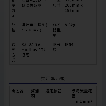
示
數據管顯示
尺寸
200mm x
方
196mm
示
外
遠端自動控制(
驅動
8.6kg
控
4～20mA )
器重
量
通
RS485介面，
IP等
IP54
訊
Modbus RTU
級
方
協定
式
適用幫浦頭
驅動器
幫浦
適用膠管
參考流量範
頭
圍
（ml/min）