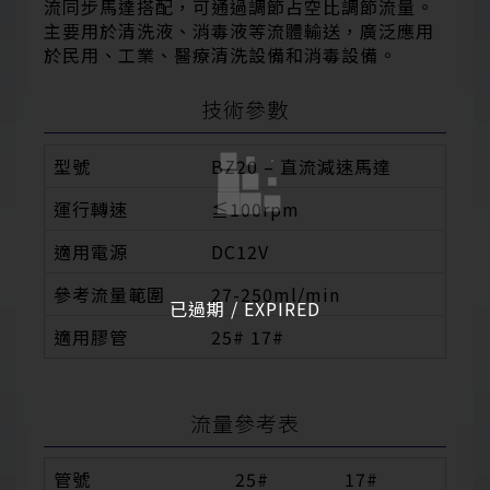
流同步馬達搭配，可通過調節占空比調節流量。
主要用於清洗液、消毒液等流體輸送，廣泛應用
於民用、工業、醫療清洗設備和消毒設備。
技術參數
型號
BZ20 – 直流減速馬達
運行轉速
≦100rpm
適用電源
DC12V
參考流量範圍
27-250ml/min
已過期 / EXPIRED
適用膠管
25# 17#
流量參考表
管號
25#
17#