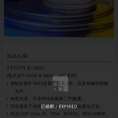
商品名稱
TYGON E-3603
TYGON R-3603
AAC
)
(
取代原
，
系列
R-3603
3
l
相較於原
生產率提高
倍，且具有極佳的耐
化性。
BPA
l
內壁光滑，不含
及鄰苯二甲酸鹽。
已過期 / EXPIRED
l
可在溫室下保持完全真空，不會氧化產生汙染。
USP Class VI
FDA
NSF51
REACH
l
符合
、
、
、
標準。